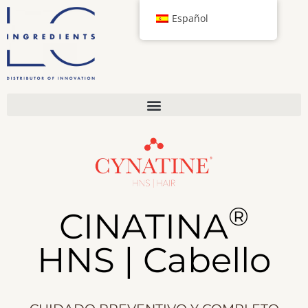
Español
®
CINATINA
HNS | Cabello