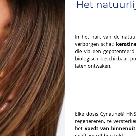
Het natuurli
In het hart van de natuu
verborgen schat:
keratin
die via een gepatenteerd
biologisch beschikbaar p
laten ontwaken.
Elke dosis Cynatine® HNS 
regenereren, te versterke
het
voedt van binnenuit
geeft, wordt hersteld.