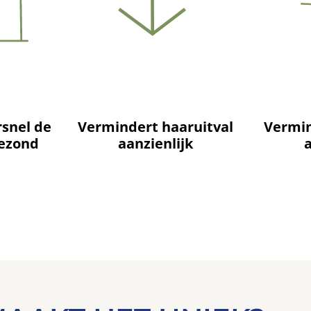
rsnel de
Vermindert haaruitval
Vermin
gezond
aanzienlijk