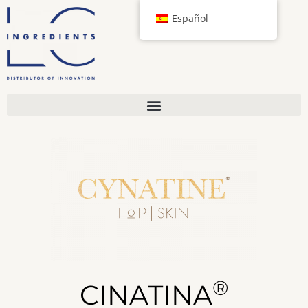
Español
®
CINATINA