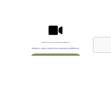
[REPLAY] Vous avez manqué notre webinaire ?
Kératine : quels critères font vraiment la différence
Je veux voir le replay