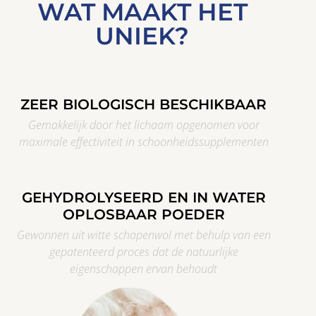
WAT MAAKT HET
UNIEK?
ZEER BIOLOGISCH BESCHIKBAAR
Gemakkelijk door het lichaam opgenomen voor
maximale effectiviteit in schoonheidssupplementen
GEHYDROLYSEERD EN IN WATER
OPLOSBAAR POEDER
Gewonnen uit witte schapenwol met behulp van een
gepatenteerd proces dat de natuurlijke
eigenschappen ervan behoudt