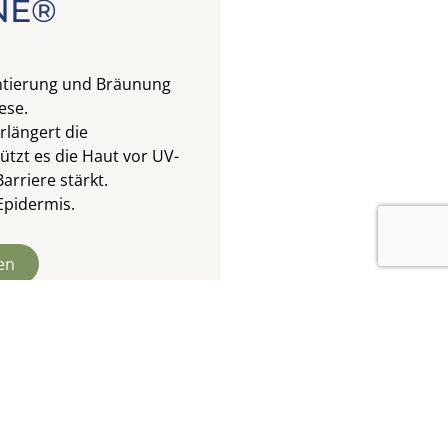
NE®
ntierung und Bräunung
ese.
rlängert die
tzt es die Haut vor UV-
Barriere stärkt.
 Epidermis.
en