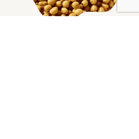
GEZIELTE PHYTOAKTIVE
VERBINDUNGEN
Libifem® ist reich an Furostanolsaponinen,
unterstützt einen gesunden Östrogenhaushalt und
moduliert wichtige Bahnen, die an der hormonellen
Gesundheit der Frau beteiligt sind.
MEHRMECHANISMUS-AKTION