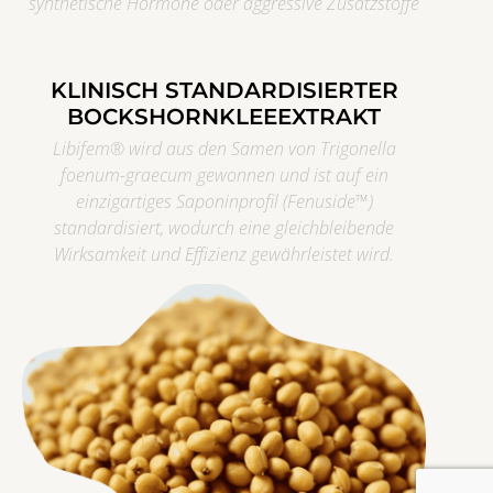
synthetische Hormone oder aggressive Zusatzstoffe
KLINISCH STANDARDISIERTER
BOCKSHORNKLEEEXTRAKT
Libifem® wird aus den Samen von Trigonella
foenum-graecum gewonnen und ist auf ein
einzigartiges Saponinprofil (Fenuside™)
standardisiert, wodurch eine gleichbleibende
Wirksamkeit und Effizienz gewährleistet wird.