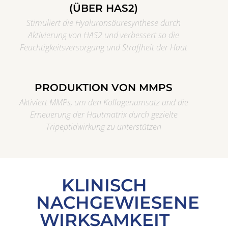
(ÜBER HAS2)
Stimuliert die Hyaluronsäuresynthese durch
Aktivierung von HAS2 und verbessert so die
Feuchtigkeitsversorgung und Straffheit der Haut
PRODUKTION VON MMPS
Aktiviert MMPs, um den Kollagenumsatz und die
Erneuerung der Hautmatrix durch gezielte
Tripeptidwirkung zu unterstützen
KLINISCH
NACHGEWIESENE
WIRKSAMKEIT