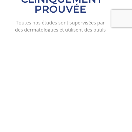
PROUVÉE
Toutes nos études sont supervisées par
des dermatologues et utilisent des outils
spécifiques pour des mesures précises
Totipro® est un produit breveté, cliniquement prouvé
et facile à conserver à température ambiante. Son
efficacité a été cliniquement prouvée lors d'essais
randomisés, en double aveugle et contrôlés par
placebo. À une dose quotidienne de 200 mg et 600 mg,
Testofen® a significativement amélioré la santé
intestinale et bucco-dentaire.
PE0401 – santé intestinale :
Amélioration générale du système gastro-