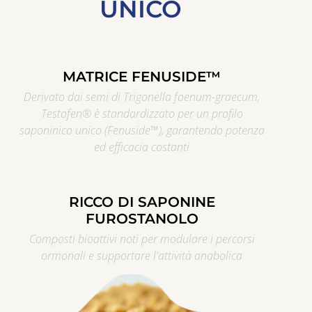
UNICO
MATRICE FENUSIDE™
Derivato dai semi di Trigonella foenum-graecum,
Testofen® è standardizzato per un profilo
saponinico unico (Fenuside™), garantendo potenza
ed efficacia costanti
RICCO DI SAPONINE
FUROSTANOLO
Composti bioattivi noti per modulare i percorsi
ormonali e supportare l'attività anabolica