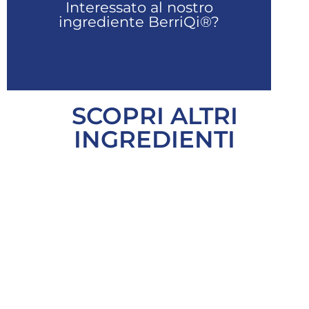
Interessato al nostro
Richiedi il tuo campione
ingrediente BerriQi®?
SCOPRI ALTRI
INGREDIENTI