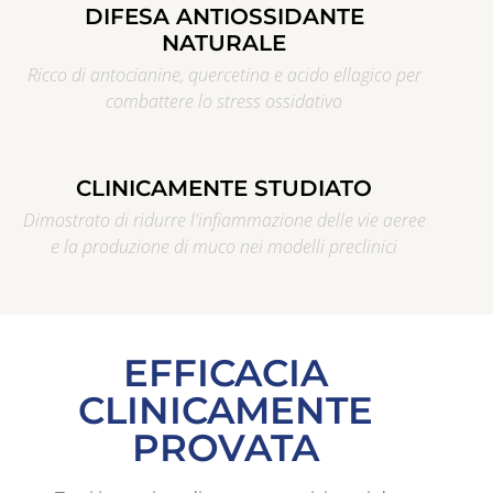
DIFESA ANTIOSSIDANTE
NATURALE
Ricco di antocianine, quercetina e acido ellagico per
combattere lo stress ossidativo
CLINICAMENTE STUDIATO
Dimostrato di ridurre l'infiammazione delle vie aeree
e la produzione di muco nei modelli preclinici
EFFICACIA
CLINICAMENTE
PROVATA